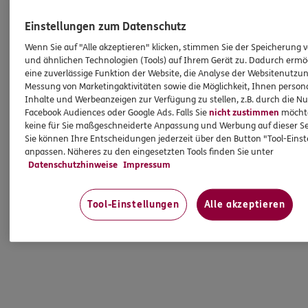
Mehr
Einstellungen zum Datenschutz
Wenn Sie auf "Alle akzeptieren" klicken, stimmen Sie der Speicherung 
HINWEIS
und ähnlichen Technologien (Tools) auf Ihrem Gerät zu. Dadurch ermö
eine zuverlässige Funktion der Website, die Analyse der Websitenutzun
Wichtiges aus dem Vermittlerrecht
Messung von Marketingaktivitäten sowie die Möglichkeit, Ihnen persona
Inhalte und Werbeanzeigen zur Verfügung zu stellen, z.B. durch die N
Facebook Audiences oder Google Ads. Falls Sie
nicht zustimmen
möchten
Ich bin verpflichtet, Ihnen Auskünfte zu meiner
keine für Sie maßgeschneiderte Anpassung und Werbung auf dieser Se
Person zu geben. Sowohl Ihr Schutz als Verbraucher
Sie können Ihre Entscheidungen jederzeit über den Button "Tool-Eins
sowie auch gesetzliche Regelungen halten mich
anpassen. Näheres zu den eingesetzten Tools finden Sie unter
dazu an. Ich biete Beratung an, für die
Datenschutzhinweise
Impressum
Versicherungsvermittlung erhalte ich Provision,
ferner sonstige Zuwendungen.
Tool-Einstellungen
Alle akzeptieren
Mehr Informationen